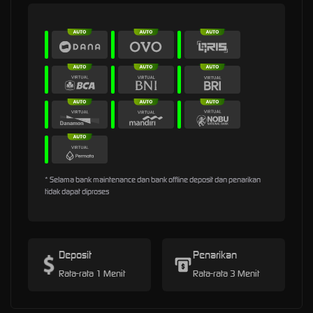
* Selama bank maintenance dan bank offline deposit dan penarikan
tidak dapat diproses
Deposit
Penarikan
Rata-rata 1 Menit
Rata-rata 3 Menit