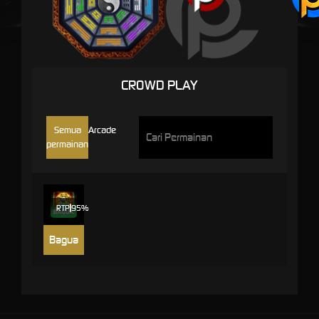
CROWD PLAY
Semua
Arcade
permainan
RTP
95%
Bagua