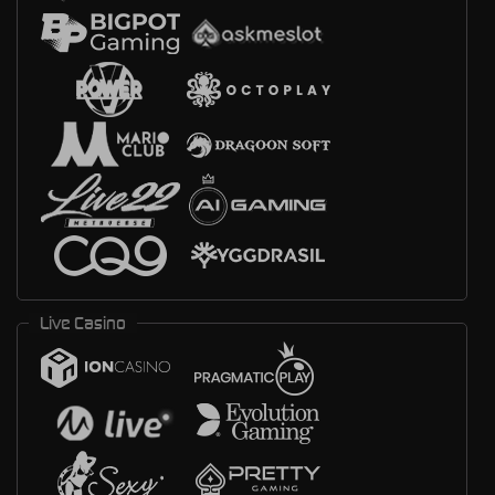
Live Casino