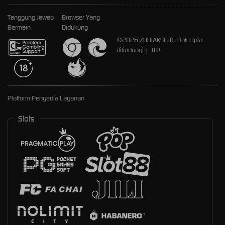
Tanggung Jawab
Browser Yang
Bermain
Didukung
©2026 ZODIAKSLOT. Hak cipta
dilindungi | 18+
Platform Penyedia Layanan
Slots