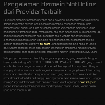
Pengalaman Bermain Slot Online
dari Provider Terbaik
Permainan slot online gampang menang dan maxwin ini juga dapat dirasakan oleh kalian
semua dan pemain sekelas John Juanda yang pernah menyandang predikat juara
kompetisi poker dunia juga sudah pernah merasakan kemenangan maxwinnyn ketika
bergabung bersama situs slot88 terbaru gacor gampang menang hari ini. Taruhan kecil 200
perak juga akan mendapatkan pola khusus dari admin website dan pastinya akan
menghasilkan hingga puluhan juta rupiah. Kemenangan besar ini dapat para pemain
rasakan apabila mengikuti rtp live
slot online
yang sudah disediakan di halaman utama
situs. Segera daftar slot online disini dan raih kesempatan emas untuk menjadi jutawan
bahkan miliarder serta dapatkan jackpot progressive maxwin terbesar di tahun 2025 ini.
Sebagai opsi pilihan utama situs slot gacor gampang menang yang menjalin hubungan
kerjasama baik dengan SLOT88, SLOT DANA, SLOT QRIS dan SLOT THAILAND yang terkenal
memberikan kemenangan maxwin pada saat melakukan pendaftaran pertama. Dengan
adanya jackpot maxwin ini setiap harinya di semua provider slot yang terkenal. Terlebih lagi
para pemain akan diberikan pelayanan dan servis yang memuaskan dalam melakukan
proses transaksi dan tidak perlu tunggu lama agar dapat merasakan maxwin super. Tunggu
apalagi? segera daftarkan diri anda dan raup semua keuntungannya di
situs slot gacor
jangan sampai ketinggalan agar bisa menjadi kaya raya seperti Timothy Ronald di usia
yang masih sangat muda.