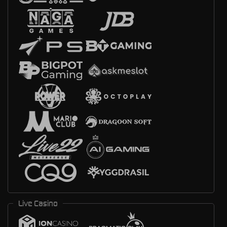
Live Casino