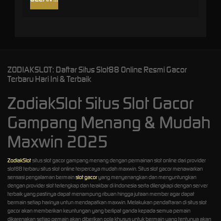
ZODIAKSLOT: Daftar Situs Slot88 Online Resmi Gacor
Terbaru Hari Ini & Terbaik
ZodiakSlot Situs Slot Gacor
Gampang Menang & Mudah
Maxwin 2025
ZodiakSlot
situs slot gacor gampang menang dengan permainan slot online dari provider
slot88 terbaru situs slot online terpercaya mudah maxwin. Situs slot gacor menawarkan
sensasi pengalaman bermain
slot gacor
yang menyenangkan dan menguntungkan
dengan provider slot terlengkap dan terakbar di Indonesia serta dilengkapi dengan server
terbaik yang pastinya dapat menampung ribuan hingga jutaan member agar dapat
bermain setiap harinya untun mendapatkan maxwin. Melakukan pendaftaran di situs slot
gacor akan memberikan keuntungan yang berlipat ganda kepada semua pemain
dikarenakan setiap pemain akan diberikan pola khusus untuk bermain yang tentunya akan