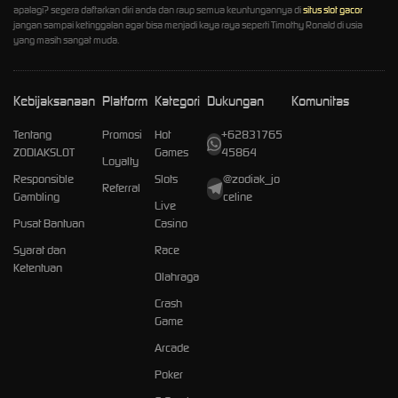
apalagi? segera daftarkan diri anda dan raup semua keuntungannya di
situs slot gacor
jangan sampai ketinggalan agar bisa menjadi kaya raya seperti Timothy Ronald di usia
yang masih sangat muda.
Kebijaksanaan
Platform
Kategori
Dukungan
Komunitas
Tentang
Promosi
Hot
+62831765
ZODIAKSLOT
Games
45864
Loyalty
Responsible
Slots
@zodiak_jo
Referral
Gambling
celine
Live
Pusat Bantuan
Casino
Syarat dan
Race
Ketentuan
Olahraga
Crash
Game
Arcade
Poker