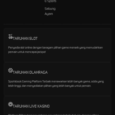
E-Sports
Sabung
Ayam
TARUHAN SLOT
Penyedia slot online dengan beragam pilihan game menarik yang memudahkan
pemain untuk mencapai jackpot
TARUHAN OLAHRAGA
Sportsbook Gaming Platform Terbaik menawarkan lebih banyak game, odds yang
lebih tinggi, dan menyediakan pilihan yang lebih banyak untuk pemain.
TARUHAN LIVE KASINO