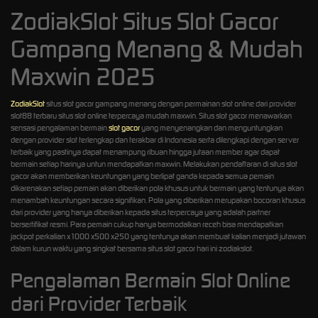
ZodiakSlot Situs Slot Gacor
Gampang Menang & Mudah
Maxwin 2025
ZodiakSlot
situs slot gacor gampang menang dengan permainan slot online dari provider
slot88 terbaru situs slot online terpercaya mudah maxwin. Situs slot gacor menawarkan
sensasi pengalaman bermain
slot gacor
yang menyenangkan dan menguntungkan
dengan provider slot terlengkap dan terakbar di Indonesia serta dilengkapi dengan server
terbaik yang pastinya dapat menampung ribuan hingga jutaan member agar dapat
bermain setiap harinya untun mendapatkan maxwin. Melakukan pendaftaran di situs slot
gacor akan memberikan keuntungan yang berlipat ganda kepada semua pemain
dikarenakan setiap pemain akan diberikan pola khusus untuk bermain yang tentunya akan
menambah keuntungan secara signifikan. Pola yang diberikan merupakan bocoran khusus
dari provider yang hanya diberikan kepada situs terpercaya yang adalah partner
bersertifikat resmi. Para pemain cukup hanya bermodalkan receh bisa mendapatkan
jackpot perkalian x1000 x500 x250 yang tentunya akan membuat kalian menjadi jutawan
dalam kurun waktu yang singkat bersama situs slot gacor hari ini zodiakslot.
Pengalaman Bermain Slot Online
dari Provider Terbaik