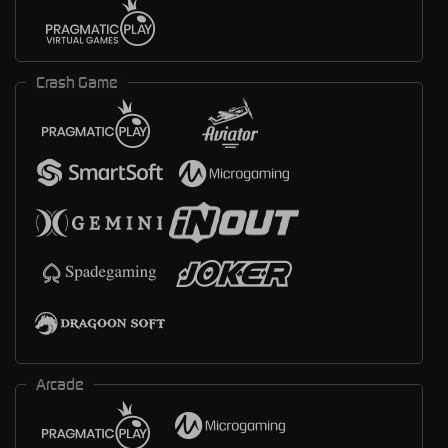
Crash Game
Arcade