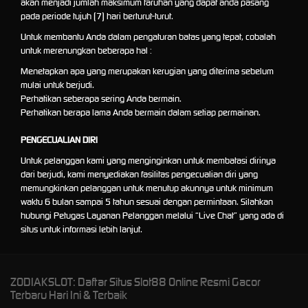
akan menjadi jumlah maksimum taruhan yang dapat anda pasang
pada periode tujuh (7) hari berturut-turut.
Untuk membantu Anda dalam pengaturan batas yang tepat, cobalah
untuk merenungkan beberapa hal :
Menetapkan apa yang merupakan kerugian yang diterima sebelum
mulai untuk berjudi.
Perhatikan seberapa sering Anda bermain.
Perhatikan berapa lama Anda bermain dalam setiap permainan.
PENGECUALIAN DIRI
Untuk pelanggan kami yang menginginkan untuk membatasi dirinya
dari berjudi, kami menyediakan fasilitas pengecualian diri yang
memungkinkan pelanggan untuk menutup akunnya untuk minimum
waktu 6 bulan sampai 5 tahun sesuai dengan permintaan. Silahkan
hubungi Petugas Layanan Pelanggan melalui “Live Chat” yang ada di
situs untuk informasi lebih lanjut.
ZODIAKSLOT: Daftar Situs Slot88 Online Resmi Gacor
Terbaru Hari Ini & Terbaik