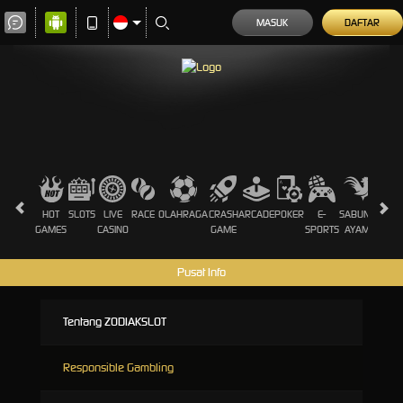
MASUK
DAFTAR
HOT
SLOTS
LIVE
RACE
OLAHRAGA
CRASH
ARCADE
POKER
E-
SABUNG
PROM
GAMES
CASINO
GAME
SPORTS
AYAM
Pusat Info
Tentang ZODIAKSLOT
Responsible Gambling