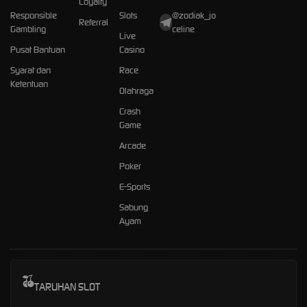
Loyalty
Responsible
Slots
@zodiak_jo
Referral
Gambling
celine
Live
Pusat Bantuan
Casino
Syarat dan
Race
Ketentuan
Olahraga
Crash
Game
Arcade
Poker
E-Sports
Sabung
Ayam
TARUHAN SLOT