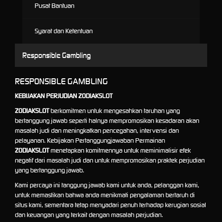
Pusat Bantuan
Syarat dan Ketentuan
Responsible Gambling
RESPONSIBLE GAMBLING
KEBIJAKAN PERJUDIAN ZODIAKSLOT
ZODIAKSLOT
berkomitmen untuk mengesahkan taruhan yang
bertanggung jawab seperti halnya mempromosikan kesadaran akan
masalah judi dan meningkatkan pencegahan, intervensi dan
pelayanan. Kebijakan Pertanggungjawaban Permainan
ZODIAKSLOT
menetapkan komitmennya untuk meminimalisir efek
negatif dari masalah judi dan untuk mempromosikan praktek perjudian
yang bertanggung jawab.
Kami percaya ini tanggung jawab kami untuk anda, pelanggan kami,
untuk memastikan bahwa anda menikmati pengalaman bertaruh di
situs kami, sementara tetap menyadari penuh terhadap kerugian sosial
dan keuangan yang terkait dengan masalah perjudian.