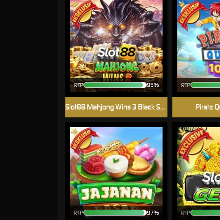
RTP
95%
RTP
Slot88 Mahjong Wins 3 Black Scatter
Pirate 
RTP
97%
RTP