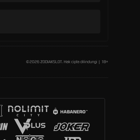
©2026 ZODIAKSLOT. Hak cipta dilindungi | 18+