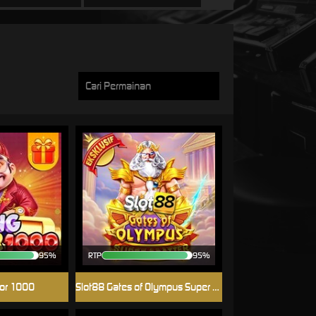
IDR
720,000.00
Mahjong Ways 2
te****1
IDR
670,560.00
Mahjong Ways
uz****3
IDR
635,320.00
Starlight Princess™ 1000
mag****7
IDR
515,160.00
Sweet Bonanza 1000
ujang****l
IDR
454,650.00
Gates of Olympus 1000
l****2
95%
RTP
95%
IDR
412,400.00
Mahjong Ways
or 1000
Slot88 Gates of Olympus Super Scatter
a****p
IDR
410,800.00