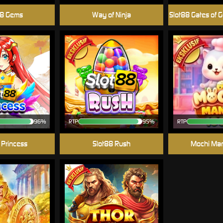
88 Gems
Way of Ninja
Slot88 Gates of 
96%
RTP
95%
RTP
 Princess
Slot88 Rush
Mochi Ma