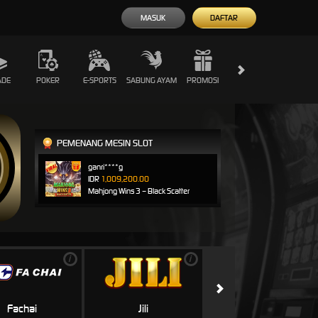
MASUK
DAFTAR
ADE
POKER
E-SPORTS
SABUNG AYAM
PROMOSI
PEMENANG MESIN SLOT
ganri****g
IDR
1,009,200.00
Mahjong Wins 3 – Black Scatter
uz****3
IDR
921,000.00
Starlight Princess™ 1000
i
i
i
col****3
IDR
774,000.00
No Limit City
Mahjong Ways
Fachai
Jili
a****p