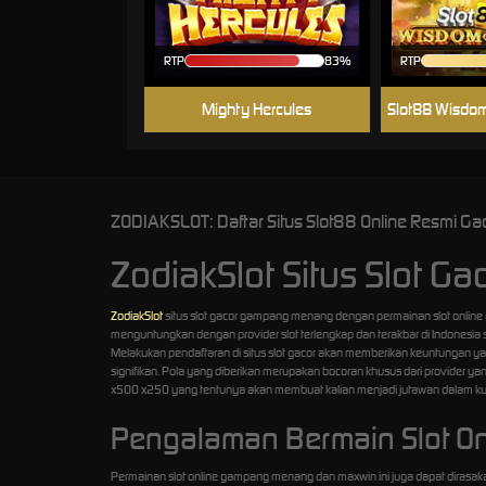
RTP
83%
RTP
Mighty Hercules
Slot88 Wisdom
ZODIAKSLOT: Daftar Situs Slot88 Online Resmi Gaco
ZodiakSlot Situs Slot
ZodiakSlot
situs slot gacor gampang menang dengan permainan slot online d
menguntungkan dengan provider slot terlengkap dan terakbar di Indonesia
Melakukan pendaftaran di situs slot gacor akan memberikan keuntungan 
signifikan. Pola yang diberikan merupakan bocoran khusus dari provider y
x500 x250 yang tentunya akan membuat kalian menjadi jutawan dalam kurun 
Pengalaman Bermain Slot Onl
Permainan slot online gampang menang dan maxwin ini juga dapat dirasa