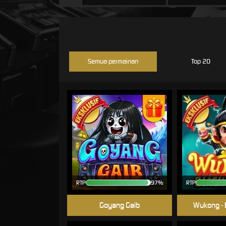
Semua permainan
Top 20
RTP
97%
RTP
Goyang Gaib
Wukong - B